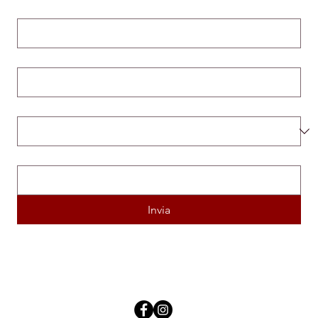
Cognome
*
Email
*
Mi candido per la posizione di...
*
Inserisci il link del tuo Curriculum Vitae
*
Invia